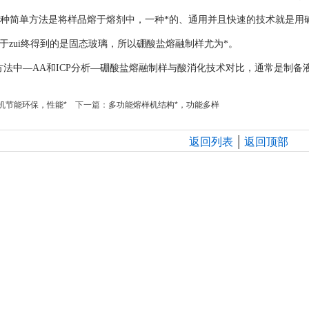
种简单方法是将样品熔于熔剂中，一种*的、通用并且快速的技术就是用
由于zui终得到的是固态玻璃，所以硼酸盐熔融制样尤为*。
方法中—AA和ICP分析—硼酸盐熔融制样与酸消化技术对比，通常是制
机节能环保，性能*
下一篇：
多功能熔样机结构*，功能多样
|
返回列表
返回顶部