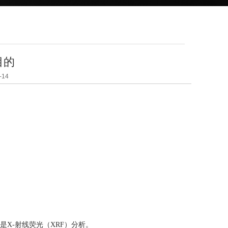
目的
14
X-射线荧光（XRF）分析。