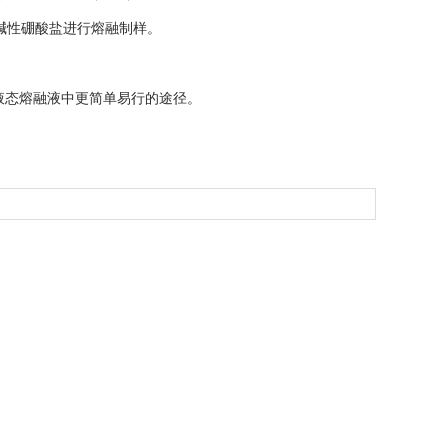
碱性硼酸盐进行熔融制样。
备液态熔融液中更简单易行的途径。