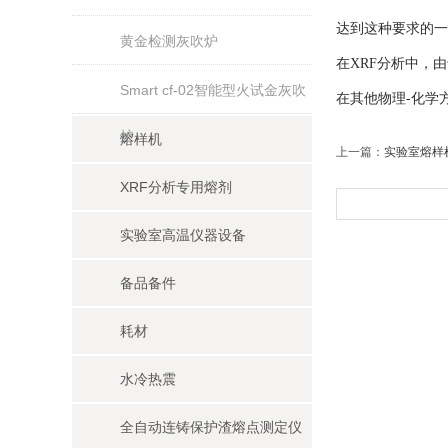
达到这种要求的一
黄金检测灰吹炉
在XRF分析中，
Smart cf-02智能型火试金灰吹
在其他物理-化学
炉
熔样机
上一篇：
实验室熔样
XRF分析专用熔剂
实验室高温仪器设备
备品备件
耗材
水冷热震
全自动连铸保护渣熔点测定仪