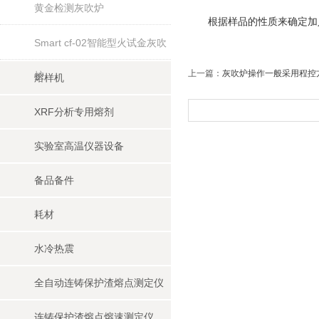
黄金检测灰吹炉
根据样品的性质来确定加人
Smart cf-02智能型火试金灰吹
上一篇：
灰吹炉操作一般采用程控
炉
熔样机
XRF分析专用熔剂
实验室高温仪器设备
备品备件
耗材
水冷热震
全自动连铸保护渣熔点测定仪
连铸保护渣熔点熔速测定仪