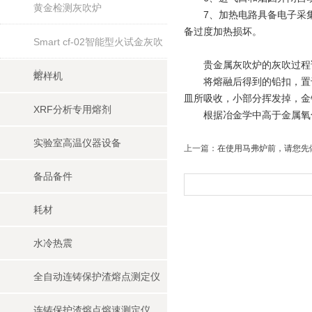
黄金检测灰吹炉
7、加热电路具备电子采集
备过度加热损坏。
Smart cf-02智能型火试金灰吹
贵金属灰吹炉的灰吹过程
炉
熔样机
将熔融后得到的铅扣，置于灰
皿所吸收，小部分挥发掉，金
XRF分析专用熔剂
根据冶金学中高于金属氧化
实验室高温仪器设备
上一篇：
在使用马弗炉前，请您先
备品备件
耗材
水冷热震
全自动连铸保护渣熔点测定仪
连铸保护渣熔点熔速测定仪