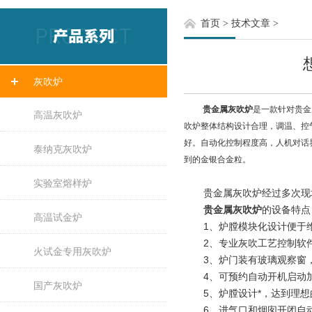
首页
>
技术文章
>
灰吹炉
贵金属灰吹炉
是一款针对贵金
高温灰吹炉
吹炉整体结构设计合理，调温、控
好。自动化控制程度高，人机对话
泰纳克灰吹炉
到的金银合金粒。
实验室熔样炉
贵金属灰吹炉经过多次现场
贵金属灰吹炉
的设备特点
高温试金炉
1、炉膛模块化设计便于维
2、专业灰吹工艺控制软件
火试金专用灰吹炉
3、炉门装有玻璃观察窗，
4、可预约自动开机启动加
国产灰吹炉
5、炉膛设计*，达到理想
6、进气口和烟囱开闭自动