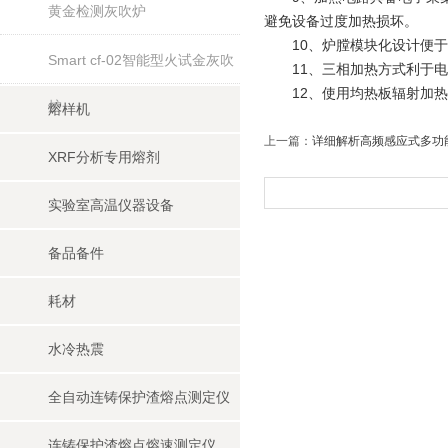
黄金检测灰吹炉
避免设备过度加热损坏。
10、炉膛模块化设计便于
Smart cf-02智能型火试金灰吹
11、三相加热方式利于电
12、使用均热板辐射加热
炉
熔样机
上一篇：
详细解析高频感应式多功
XRF分析专用熔剂
实验室高温仪器设备
备品备件
耗材
水冷热震
全自动连铸保护渣熔点测定仪
连铸保护渣熔点熔速测定仪