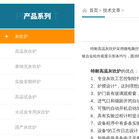
首页
>
技术文章
>
灰吹炉
特耐高温灰吹炉采用微电脑控制
高温灰吹炉
银合金粒外观显示形体均匀，圆润
泰纳克灰吹炉
特耐高温灰吹炉
的优点：
1、专业灰吹工艺控制软件
实验室熔样炉
2、炉膛设计*，达到理想
3、炉门装有玻璃观察窗，
高温试金炉
4、进气口和烟囱开闭自动
5、可预约自动开机启动加
火试金专用灰吹炉
6、具有实验过程计时提示
7、设备程序中有多条实验
国产灰吹炉
8、设备*的工作日志设计
9、加热电路具备电子采集