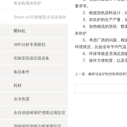
黄金检测灰吹炉
要求等。
2、根据加热原料设计，比
Smart cf-02智能型火试金灰吹
3、灰吹炉的生产产量，就
4、加热物流的形状、数量
炉
熔样机
灰吹炉
5、考虑厂房的问题，根据
XRF分析专用熔剂
环境情况，比如全年平均气温
6、环保等级是否满足国家
实验室高温仪器设备
7、操作方便程度，以及安
备品备件
上一篇：
解析试金炉的控制系统和
耗材
水冷热震
全自动连铸保护渣熔点测定仪
连铸保护渣熔点熔速测定仪