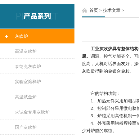
首页
>
技术文章
>
灰吹炉
工业灰吹炉具有整体结构
高温灰吹炉
腐。
调温、控气功能齐全、可
度高，人机对话界面友好，操
泰纳克灰吹炉
灰吹后得到的金银合金粒。
实验室熔样炉
它的结构功能：
高温试金炉
1、加热元件采用加粗型碳
2、控制部分采用微电脑智能
火试金专用灰吹炉
3、炉膛采用高铝机制一体
4、外壳采用钢板焊接而成
国产灰吹炉
少对炉膛的腐蚀。