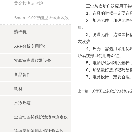
黄金检测灰吹炉
工业灰吹炉广泛应用于各行
1、选择的时候一定要选择
Smart cf-02智能型火试金灰吹
2、加热元件：加热元件的
量。
炉
熔样机
3、测温元件：选择国标型
灰吹炉
XRF分析专用熔剂
4、外壳：需选用采用优质
炉易变形且使用寿命短。
实验室高温仪器设备
5、电炉炉膛材料的选择，
6、炉型最好选择轻巧易搬
备品备件
7、电路设计一定要合理
耗材
上一篇：
关于工业灰吹炉的结构以
水冷热震
全自动连铸保护渣熔点测定仪
连铸保护渣熔点熔速测定仪