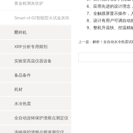
黄金检测灰吹炉
6、应用先进的设计理念，
7、全触摸屏显示操作，人
Smart cf-02智能型火试金灰吹
8、设计有用户可调自动摇
9、整机升温快、控温精确、
炉
熔样机
上一篇：
解析！全自动水冷热震试
XRF分析专用熔剂
实验室高温仪器设备
备品备件
耗材
水冷热震
全自动连铸保护渣熔点测定仪
连铸保护渣熔点熔速测定仪