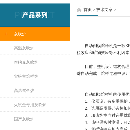
首页
>
技术文章
>
灰吹炉
自动倒模熔样机是一款XRF
高温灰吹炉
粒效应和矿物效应等不利因素
泰纳克灰吹炉
目前，整机设计结构合理，
键自动完成，熔样过程中设计
实验室熔样炉
高温试金炉
自动倒模熔样机的使用优
1、仪器设计有多重保护，
火试金专用灰吹炉
2、选用高质量硅碳棒加热元
3、加热炉室内衬选用优质
国产灰吹炉
4、热电偶实时测温，PID
5、倒样浇铸在炉内完成，