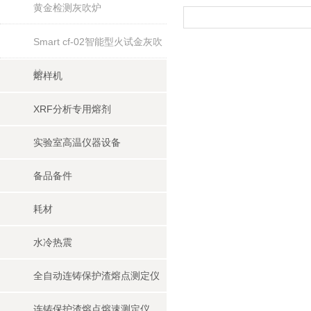
黄金检测灰吹炉
Smart cf-02智能型火试金灰吹
炉
熔样机
XRF分析专用熔剂
实验室高温仪器设备
备品备件
耗材
水冷热震
全自动连铸保护渣熔点测定仪
连铸保护渣熔点熔速测定仪