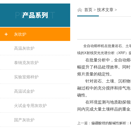
首页
>
技术文章
>
灰吹炉
全自动熔样机在批量岩石、土壤
高温灰吹炉
续的X射线荧光光谱分析（XRF）
在批量分析中，全自动熔样机
泰纳克灰吹炉
幅提升了样品处理效率。同时
熔片质量的稳定性。
实验室熔样炉
针对岩石、土壤、沉积物等
融过程中的充分搅拌和排气泡
高温试金炉
确性。
在环境监测与地质勘探领域，
火试金专用灰吹炉
间内完成大量土壤样品的重金
国产灰吹炉
上一篇：
偏硼酸锂的酸碱性解析：