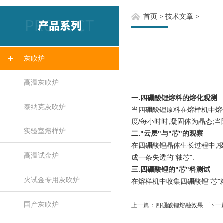
首页
>
技术文章
>
灰吹炉
高温灰吹炉
一.四硼酸锂熔料的熔化观测
泰纳克灰吹炉
当四硼酸锂原料在熔样机中熔化
度/每小时时,凝固体为晶态;
实验室熔样炉
二."云层"与"芯"的观察
在四硼酸锂晶体生长过程中,极
高温试金炉
成一条失透的"轴芯".
三.四硼酸锂的"芯"料测试
火试金专用灰吹炉
在熔样机中收集四硼酸锂"芯"
国产灰吹炉
上一篇：
四硼酸锂熔融效果
下一