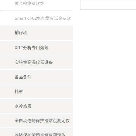
黄金检测灰吹炉
Smart cf-02智能型火试金灰吹
炉
熔样机
XRF分析专用熔剂
实验室高温仪器设备
备品备件
耗材
水冷热震
全自动连铸保护渣熔点测定仪
连铸保护渣熔点熔速测定仪