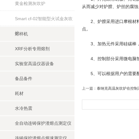
黄金检测灰吹炉
从而减少对炉膛、炉丝的腐蚀
Smart cf-02智能型火试金灰吹
2、炉膛采用进口摩根材料
点。
炉
熔样机
3、加热元件采用硅碳棒，
XRF分析专用熔剂
4、控制部分采用微电脑智能
实验室高温仪器设备
5、可以根据用户的需要配
备品备件
上一篇：
泰纳克高温灰吹炉在控制
耗材
水冷热震
全自动连铸保护渣熔点测定仪
连铸保护渣熔点熔速测定仪