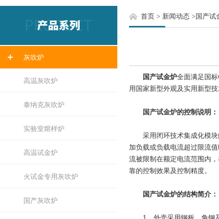
首页
>
新闻动态
>
国产试
灰吹炉
国产试金炉
全面满足国标
高温灰吹炉
用国家新型外观及实用新型技
泰纳克灰吹炉
国产试金炉
的控制说明：
实验室熔样炉
采用闭环技术集成化模块触
加负载或负载电流超过限流值
高温试金炉
流被限制在额定电流范围内，
靠的控制效果及控制精度。
火试金专用灰吹炉
国产试金炉的结构简介：
国产灰吹炉
1、外壳采用钢板、角钢及