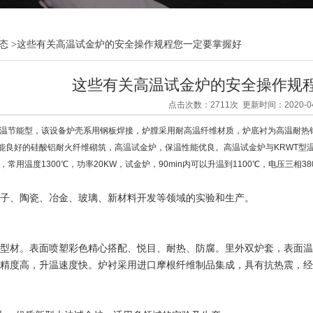
态
>
这些有关高温试金炉的安全操作规程您一定要掌握好
这些有关高温试金炉的安全操作规
点击次数：2711次 更新时间：2020-04
能型，该设备炉壳系用钢板焊接，炉膛采用耐高温纤维材质，炉底衬为高温耐热钢
能良好的硅酸铝耐火纤维砌筑，高温试金炉，保温性能优良。高温试金炉与KRWT型
，常用温度1300℃，功率20KW，试金炉，90min内可以升温到1100℃，电压三相38
、陶瓷、冶金、玻璃、新材料开发等领域的实验和生产。
材。表面喷塑彩色精心搭配、悦目、耐热、防腐。里外双炉套，表面温
精度高，升温速度快。炉衬采用进口摩根纤维制品集成，具有抗热震，经