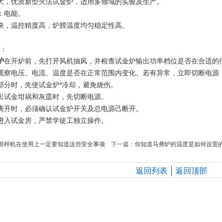
，优质新型火法试金炉，适用多领域的实验及生产。
：电能。
，温控精度高，炉膛温度均匀稳定性高。
：
炉
在开炉前，先打开风机抽风，并检查试金炉输出功率档位是否在合适的
察电压、电流、温度是否在正常范围内变化。若有异常，立即切断电源
分时，先使试金炉*冷却，避免烧伤。
试金坩祸和灰皿时，先切断电源。
开时，必须确认试金炉开关及总电源己断开。
入试金房，严禁学徒工独立操作。
熔样机在使用上一定要知道这些安全事项
下一篇：
你知道马弗炉的温度是如何设置
|
返回列表
返回顶部