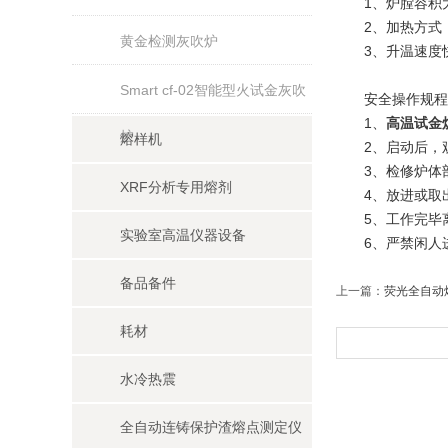
1、炉膛容积大
2、加热方式
黄金检测灰吹炉
3、升温速度快
Smart cf-02智能型火试金灰吹
安全操作规程
1、
高温试金
炉
熔样机
2、启动后，观
3、检修炉体部
XRF分析专用熔剂
4、放进或取出
5、工作完毕离
实验室高温仪器设备
6、严禁闲人进
备品备件
上一篇：
荧光全自动
耗材
水冷热震
全自动连铸保护渣熔点测定仪