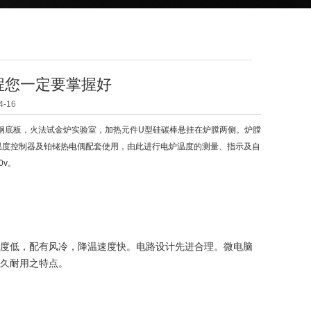
程您一定要掌握好
-16
底板，火法试金炉实验室，加热元件U型硅碳棒悬挂在炉膛两侧。炉膛
温度控制器及铂铑热电偶配套使用，由此进行电炉温度的测量、指示及自
0v。
度低，配有风冷，降温速度快。电路设计先进合理。微电脑
久耐用之特点。