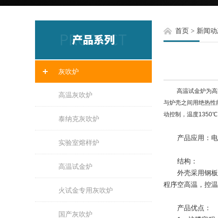
首页
>
新闻动
灰吹炉
高温试金炉为高温节
高温灰吹炉
与炉壳之间用绝热性
动控制，温度1350℃
泰纳克灰吹炉
产品应用：电子
实验室熔样炉
结构：
高温试金炉
外壳采用钢板型
程序空高温，控温
火试金专用灰吹炉
产品优点：
国产灰吹炉