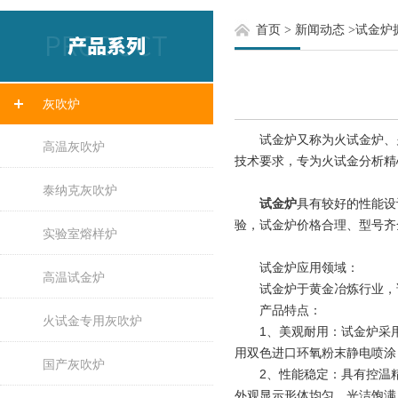
首页
>
新闻动态
>
试金炉
灰吹炉
试金炉又称为火试金炉、火试
高温灰吹炉
技术要求，专为火试金分析精
泰纳克灰吹炉
试金炉
具有较好的性能设
验，试金炉价格合理、型号齐
实验室熔样炉
试金炉应用领域：
高温试金炉
试金炉于黄金冶炼行业，试
产品特点：
火试金专用灰吹炉
1、美观耐用：试金炉采用
用双色进口环氧粉末静电喷涂
国产灰吹炉
2、性能稳定：具有控温精
外观显示形体均匀，光洁饱满