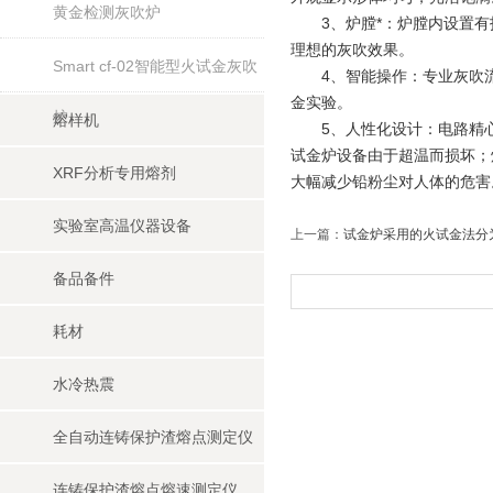
黄金检测灰吹炉
3、炉膛*：炉膛内设置有
理想的灰吹效果。
Smart cf-02智能型火试金灰吹
4、智能操作：专业灰吹流
金实验。
炉
熔样机
5、人性化设计：电路精心
试金炉设备由于超温而损坏；
XRF分析专用熔剂
大幅减少铅粉尘对人体的危害
实验室高温仪器设备
上一篇：
试金炉采用的火试金法分
备品备件
耗材
水冷热震
全自动连铸保护渣熔点测定仪
连铸保护渣熔点熔速测定仪