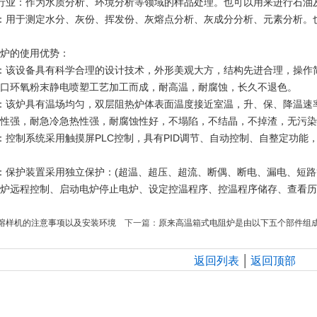
业：作为水质分析、环境分析等领域的样品处理。也可以用来进行石油
用于测定水分、灰份、挥发份、灰熔点分析、灰成分分析、元素分析。
炉的使用优势：
该设备具有科学合理的设计技术，外形美观大方，结构先进合理，操作简
口环氧粉末静电喷塑工艺加工而成，耐高温，耐腐蚀，长久不退色。
该炉具有温场均匀，双层阻热炉体表面温度接近室温，升、保、降温速率
性强，耐急冷急热性强，耐腐蚀性好，不塌陷，不结晶，不掉渣，无污染
制系统采用触摸屏PLC控制，具有PID调节、自动控制、自整定功能，
保护装置采用独立保护：(超温、超压、超流、断偶、断电、漏电、短路
炉远程控制、启动电炉停止电炉、设定控温程序、控温程序储存、查看历
熔样机的注意事项以及安装环境
下一篇：
原来高温箱式电阻炉是由以下五个部件组
|
返回列表
返回顶部