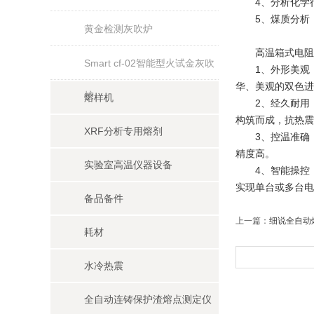
4、分析化学行
5、煤质分析：
黄金检测灰吹炉
高温箱式电阻
Smart cf-02智能型火试金灰吹
1、外形美观：
华、美观的双色进
炉
熔样机
2、经久耐用：
构筑而成，抗热震
XRF分析专用熔剂
3、控温准确：控
精度高。
实验室高温仪器设备
4、智能操控：
实现单台或多台电
备品备件
上一篇：
细说全自动
耗材
水冷热震
全自动连铸保护渣熔点测定仪