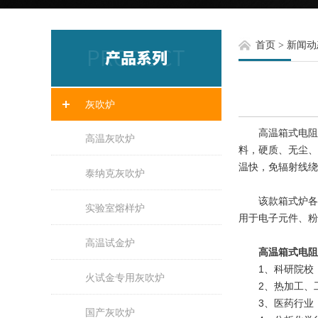
首页
>
新闻动
灰吹炉
高温箱式电阻炉
高温灰吹炉
料，硬质、无尘、
温快，免辐射线绕
泰纳克灰吹炉
该款箱式炉各项
实验室熔样炉
用于电子元件、粉
高温试金炉
高温箱式电阻
1、科研院校：
火试金专用灰吹炉
2、热加工、工
3、医药行业：
国产灰吹炉