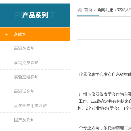
首页
>
新闻动态
>
32家
灰吹炉
高温灰吹炉
泰纳克灰吹炉
仪器仪表学会发布广东省智
实验室熔样炉
高温试金炉
广州市仪器仪表学会作为主
工作。zui后确定共有包括
火试金专用灰吹炉
构、2个行业协会(学会)、
国产灰吹炉
个专业方向，依托华南理工