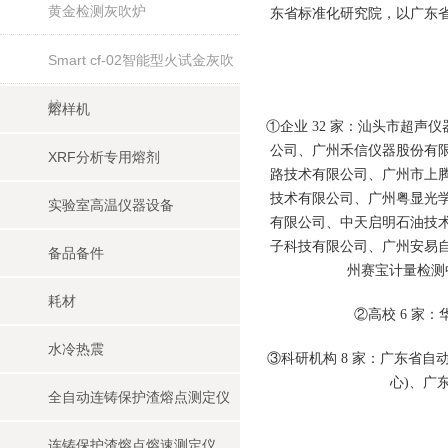
黄金检测灰吹炉
东省标准化研究院，以广东
Smart cf-02智能型火试金灰吹
炉
熔样机
①企业 32 家：汕头市超
公司、广州禾信仪器股份有
XRF分析专用熔剂
路技术有限公司、广州市上
技术有限公司、广州粤显光
实验室高温仪器设备
有限公司、中天启明石油技
子科技有限公司、广州安易
备品备件
州赛宝计量检测
耗材
②高校 6 
水冷热震
③科研机构 8 家：广东省
心)、广
全自动连铸保护渣熔点测定仪
连铸保护渣熔点熔速测定仪