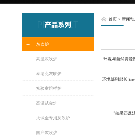
首页
>
新闻动
灰吹炉
高温灰吹炉
环境与自然资源部(Th
泰纳克灰吹炉
环境部副部长(Envi
实验室熔样炉
高温试金炉
“如果违反
火试金专用灰吹炉
国产灰吹炉