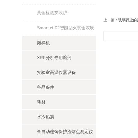
黄金检测灰吹炉
上一篇：
玻璃行业的
Smart cf-02智能型火试金灰吹
炉
熔样机
XRF分析专用熔剂
实验室高温仪器设备
备品备件
耗材
水冷热震
全自动连铸保护渣熔点测定仪