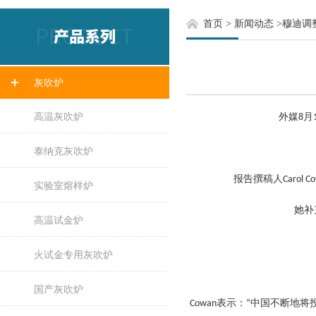
首页
>
新闻动态
>
穆迪调
灰吹炉
高温灰吹炉
外媒8月
泰纳克灰吹炉
报告撰稿人Caro
实验室熔样炉
她补
高温试金炉
火试金专用灰吹炉
国产灰吹炉
Cowan表示：“中国不断