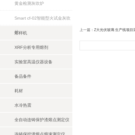
黄金检测灰吹炉
Smart cf-02智能型火试金灰吹
上一篇：
Z大光伏玻璃 生产线项目
炉
熔样机
XRF分析专用熔剂
实验室高温仪器设备
备品备件
耗材
水冷热震
全自动连铸保护渣熔点测定仪
连铸保护渣熔点熔速测定仪