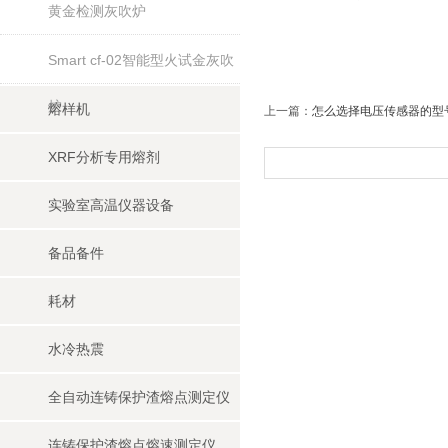
黄金检测灰吹炉
Smart cf-02智能型火试金灰吹
炉
熔样机
上一篇：
怎么选择电压传感器的型
XRF分析专用熔剂
实验室高温仪器设备
备品备件
耗材
水冷热震
全自动连铸保护渣熔点测定仪
连铸保护渣熔点熔速测定仪