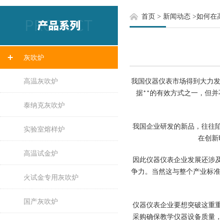
首页
>
新闻动态
>
如何在
灰吹炉
高温灰吹炉
我国仪器仪表市场得到大力发
据**的有效方式之一，但
泰纳克灰吹炉
我国企业研发的新品，往往
实验室熔样炉
在创新
高温试金炉
因此仪器仪表企业发展还涉
争力。当然这与整个产业标准
火试金专用灰吹炉
国产灰吹炉
仪器仪表企业要想突破这重
采购确保教学仪器设备质量