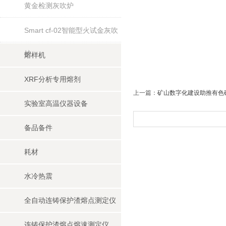
黄金检测灰吹炉
Smart cf-02智能型火试金灰吹
炉
熔样机
XRF分析专用熔剂
上一篇：
矿山数字化建设助推有色
实验室高温仪器设备
备品备件
耗材
水冷热震
全自动连铸保护渣熔点测定仪
连铸保护渣熔点熔速测定仪