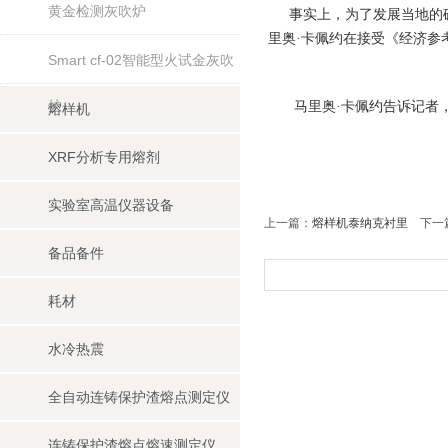
黄金检测灰吹炉
事实上，为了发展当地的矿
里奥·卡佩约在接受《经济参
Smart cf-02智能型火试金灰吹
炉
马里奥·卡佩约告诉记者，
熔样机
XRF分析专用熔剂
实验室高温仪器设备
上一篇：
熔样机泰纳克衬里
下一
备品备件
耗材
水冷热震
全自动连铸保护渣熔点测定仪
连铸保护渣熔点熔速测定仪