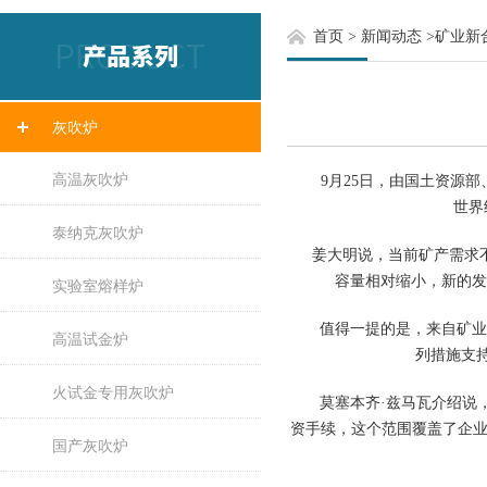
首页
>
新闻动态
>
矿业新
灰吹炉
高温灰吹炉
9月25日，由国土资源部、
世界
泰纳克灰吹炉
姜大明说，当前矿产需求不
容量相对缩小，新的发
实验室熔样炉
值得一提的是，来自矿业领
高温试金炉
列措施支
火试金专用灰吹炉
莫塞本齐·兹马瓦介绍说，2
资手续，这个范围覆盖了企业
国产灰吹炉