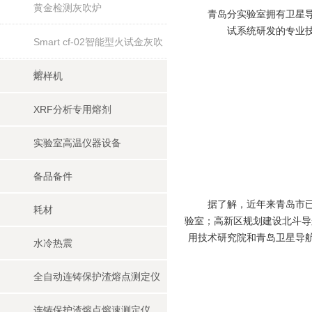
黄金检测灰吹炉
青岛分实验室拥有卫星导航
试系统研发的专业
Smart cf-02智能型火试金灰吹
炉
熔样机
XRF分析专用熔剂
实验室高温仪器设备
备品备件
据了解，近年来青岛市已经
耗材
验室；高新区规划建设北斗导
用技术研究院和青岛卫星导
水冷热震
全自动连铸保护渣熔点测定仪
连铸保护渣熔点熔速测定仪