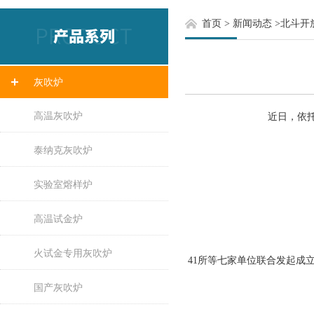
首页
>
新闻动态
>
北斗开
灰吹炉
高温灰吹炉
近日，依托中
泰纳克灰吹炉
实验室熔样炉
高温试金炉
火试金专用灰吹炉
41所等七家单位联合发起成
国产灰吹炉