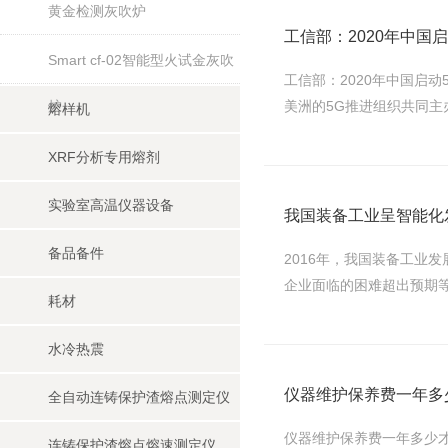
黄金检测灰吹炉
工信部：2020年中国
Smart cf-02智能型火试金灰吹
工信部：2020年中国启
炉
美洲的5G推进组织共同主办
熔样机
XRF分析专用熔剂
实验室高温仪器设备
我国装备工业呈智能化
备品备件
2016年，我国装备工业
企业面临的困难超出预期等
耗材
水冷热震
仪器维护保养费一年多
全自动连铸保护渣熔点测定仪
仪器维护保养费一年多少
连铸保护渣熔点熔速测定仪